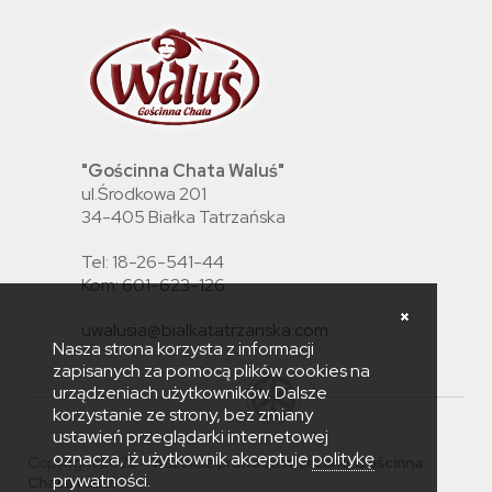
"Gościnna Chata Waluś"
ul.Środkowa 201
34-405 Białka Tatrzańska
Tel: 18-26-541-44
Kom: 601-623-126
uwalusia@bialkatatrzanska.com
Nasza strona korzysta z informacji
zapisanych za pomocą plików cookies na
urządzeniach użytkowników. Dalsze
korzystanie ze strony, bez zmiany
ustawień przeglądarki internetowej
oznacza, iż użytkownik akceptuje
politykę
Copyright 2026 - Wszelkie prawa zastrzeżone
Gościnna
prywatności
.
Chata Waluś