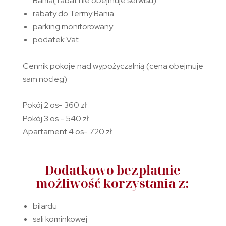
Bania( rabat nie obejmuje serwisu)
rabaty do Termy Bania
parking monitorowany
podatek Vat
Cennik pokoje nad wypożyczalnią (cena obejmuje
sam nocleg)
Pokój 2 os- 360 zł
Pokój 3 os - 540 zł
Apartament 4 os- 720 zł
Dodatkowo bezpłatnie
możliwość korzystania z:
bilardu
sali kominkowej