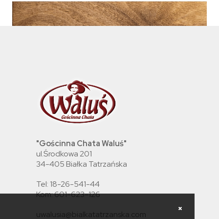
"Gościnna Chata Waluś"
ul.Środkowa 201
34-405 Białka Tatrzańska
Tel: 18-26-541-44
Kom: 601-623-126
uwalusia@bialkatatrzanska.com