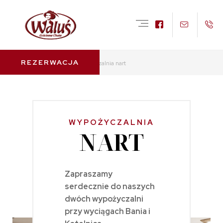
REZERWACJA
⌂
Sport
Wypożyczalnia nart
WYPOŻYCZALNIA
NART
Zapraszamy
serdecznie do naszych
dwóch wypożyczalni
przy wyciągach Bania i